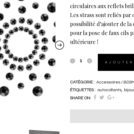
circulaires aux reflets bri
Les strass sont reliés par 
possibilité d’ajouter de l
pour la pose de faux cils p
ultérieure !
nippies
AJOUTER
noirs
quantity
CATÉGORIE :
Accessoires / BDS
ÉTIQUETTES :
autocollants
,
bijou
SHARE ON: