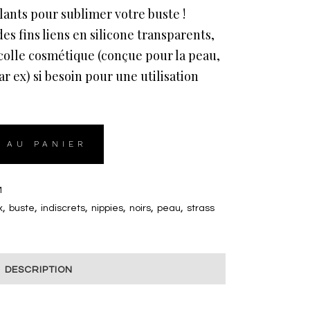
llants pour sublimer votre buste !
des fins liens en silicone transparents,
a colle cosmétique (conçue pour la peau,
ar ex) si besoin pour une utilisation
 AU PANIER
M
x
,
buste
,
indiscrets
,
nippies
,
noirs
,
peau
,
strass
DESCRIPTION