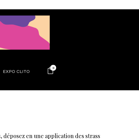
0
EXPO CLITO
s, déposez en une application des strass