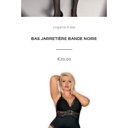
This
product
Lingerie & bas
has
BAS JARRETIÈRE BANDE NOIRE
multiple
variants.
The
€
20,00
options
may
be
chosen
on
the
product
page