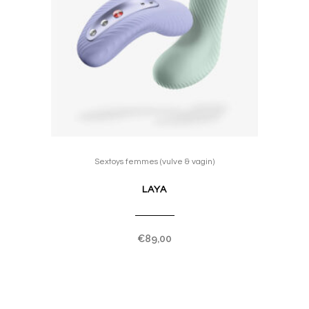
This
product
Sextoys femmes (vulve & vagin)
has
LAYA
multiple
variants.
The
€
89,00
options
may
be
chosen