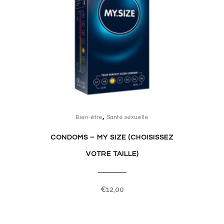
This
,
product
Bien-être
Santé sexuelle
has
CONDOMS – MY SIZE (CHOISISSEZ
multiple
VOTRE TAILLE)
variants.
The
options
€
12,00
may
be
chosen