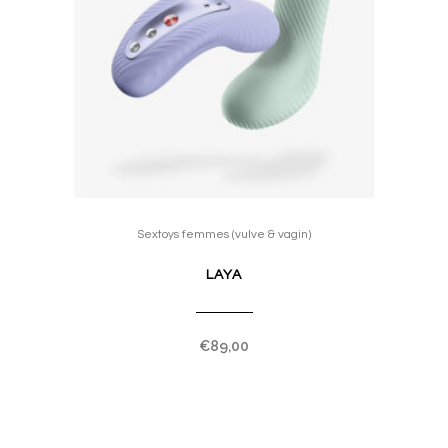
This
product
Sextoys femmes (vulve & vagin)
has
LAYA
multiple
variants.
The
€
89,00
options
may
be
chosen