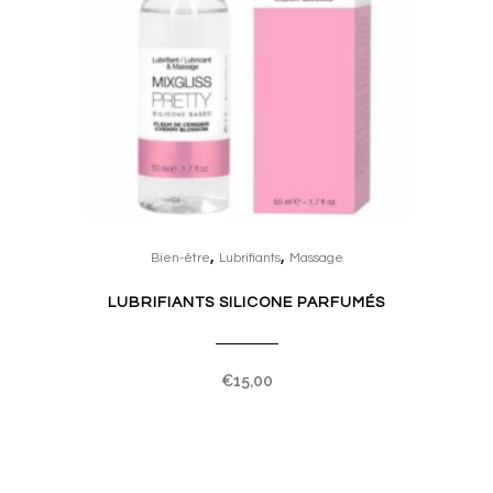
This
,
,
product
Bien-être
Lubrifiants
Massage
has
LUBRIFIANTS SILICONE PARFUMÉS
multiple
variants.
The
€
15,00
options
may
be
chosen